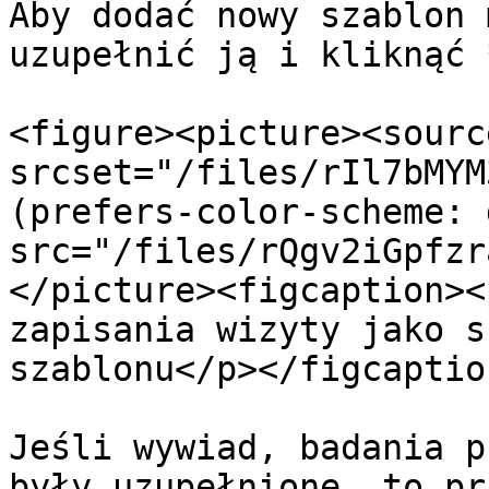
Aby dodać nowy szablon 
uzupełnić ją i kliknąć 
<figure><picture><source
srcset="/files/rIl7bMYM
(prefers-color-scheme: 
src="/files/rQgv2iGpfzr
</picture><figcaption><
zapisania wizyty jako s
szablonu</p></figcaptio
Jeśli wywiad, badania p
były uzupełnione, to pr