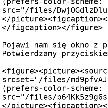
(prefers-color-scheme: 
src="/files/DwjOGdlzDlu
</picture><figcaption><
</figcaption></figure>

Pojawi nam się okno z p
Potwierdzamy przyciskie
<figure><picture><source
srcset="/files/md9pfvAJ
(prefers-color-scheme: 
src="/files/p64Kk5z9g6s
</picture><figcaption><