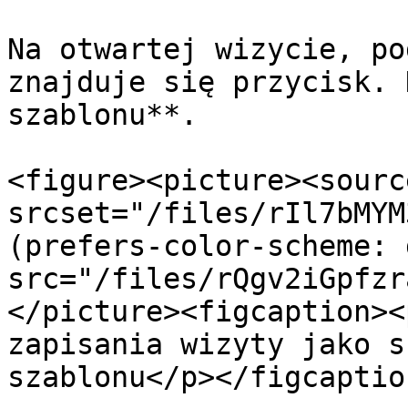
Na otwartej wizycie, po
znajduje się przycisk. 
szablonu**.

<figure><picture><source
srcset="/files/rIl7bMYM
(prefers-color-scheme: 
src="/files/rQgv2iGpfzr
</picture><figcaption><
zapisania wizyty jako s
szablonu</p></figcaptio