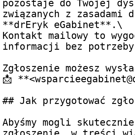
pozostaje do Twojej dys
związanych z zasadami d
**drEryk eGabinet**.\

Kontakt mailowy to wygo
informacji bez potrzeby
Zgłoszenie możesz wysła
📩 **<wsparcieegabinet@d
## Jak przygotować zgło
Abyśmy mogli skutecznie
zgłoszenie, w treści wi