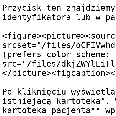
Przycisk ten znajdziemy
identyfikatora lub w pa
<figure><picture><source
srcset="/files/oCFIVwhd
(prefers-color-scheme: 
src="/files/dkjZWYlLiTl
</picture><figcaption><
Po kliknięciu wyświetla
istniejącą kartoteką". 
kartoteka pacjenta** wp