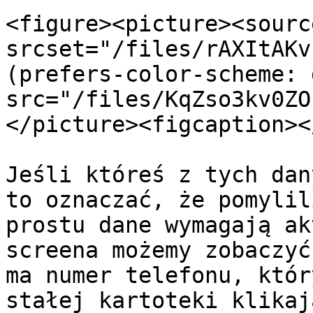
<figure><picture><source
srcset="/files/rAXItAKv
(prefers-color-scheme: 
src="/files/KqZso3kv0ZO
</picture><figcaption><
Jeśli któreś z tych dan
to oznaczać, że pomylil
prostu dane wymagają ak
screena możemy zobaczyć
ma numer telefonu, któr
stałej kartoteki klikaj