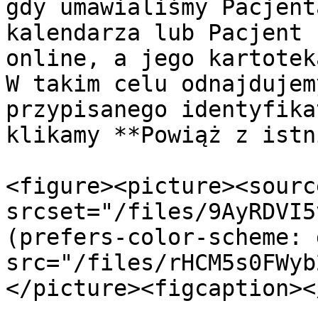
gdy umawialiśmy Pacjent
kalendarza lub Pacjent 
online, a jego kartotek
W takim celu odnajdujem
przypisanego identyfika
klikamy **Powiąż z istn
<figure><picture><source
srcset="/files/9AyRDVI5
(prefers-color-scheme: 
src="/files/rHCM5s0FWyb
</picture><figcaption><