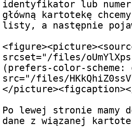
identyfikator lub numer
główną kartotekę chcemy
listy, a następnie poja
<figure><picture><source
srcset="/files/oUmYlXps
(prefers-color-scheme: 
src="/files/HKkQhiZ0ssV
</picture><figcaption><
Po lewej stronie mamy d
dane z wiązanej kartotek