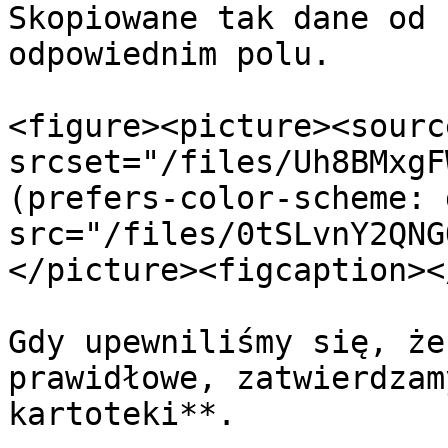
Skopiowane tak dane od 
odpowiednim polu.

<figure><picture><source
srcset="/files/Uh8BMxgF
(prefers-color-scheme: 
src="/files/0tSLvnY2QNG
</picture><figcaption><
Gdy upewniliśmy się, że
prawidłowe, zatwierdzam
kartoteki**.
